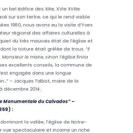
un bel édifice des XIIIe, XVIe XVIIIe
é sur son tertre, ce qui le rend visible
nées 1980, nous avons eu la visite d’Yves
teur régional des affaires culturelles à
iet du très mauvais état de l’église et
dont la toiture était grêlée de trous. “
Il
Monsieur le maire, sinon l’église finira
 ses excellents conseils, la commune de
’est engagée dans une longue
on…” – Jacques Talbot, maire de la
 décembre 2014 .
ue Monumentale du Calvados”
–
59) :
 dominant la vallée, l’église de Notre-
 vue spectaculaire et incarne un riche