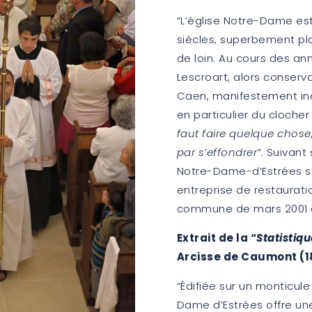
“L’église Notre-Dame est 
siècles, superbement plac
de loin. Au cours des an
Lescroart, alors conserva
Caen, manifestement inqu
en particulier du clocher 
faut faire quelque chose, 
par s’effondrer”
. Suivant
Notre-Dame-d’Estrées s
entreprise de restaurati
commune de mars 2001 à
Extrait de la “
Statistiq
Arcisse de Caumont (18
“Édifiée sur un monticule
Dame d’Estrées offre une