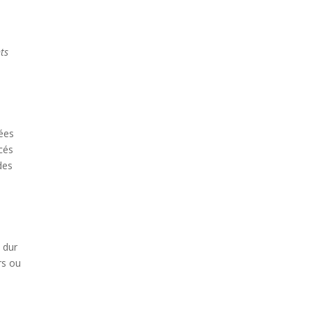
nts
iées
cés
des
 dur
rs ou