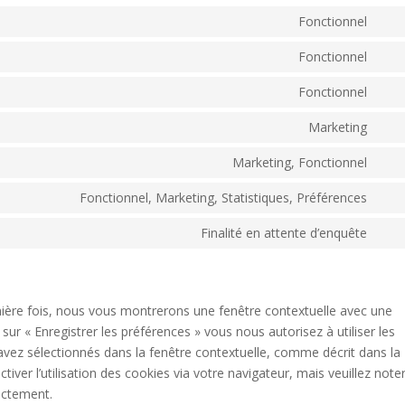
Fonctionnel
Con
to
Fonctionnel
Con
serv
to
Fonctionnel
wor
Con
serv
to
Marketing
divi-
Con
serv
(ele
to
Marketing, Fonctionnel
com
the
Con
serv
to
Fonctionnel, Marketing, Statistiques, Préférences
goo
Con
serv
map
to
Finalité en attente d’enquête
fac
Con
serv
to
link
serv
dive
mière fois, nous vous montrerons une fenêtre contextuelle avec une
sur « Enregistrer les préférences » vous nous autorisez à utiliser les
avez sélectionnés dans la fenêtre contextuelle, comme décrit dans la
iver l’utilisation des cookies via votre navigateur, mais veuillez note
ectement.