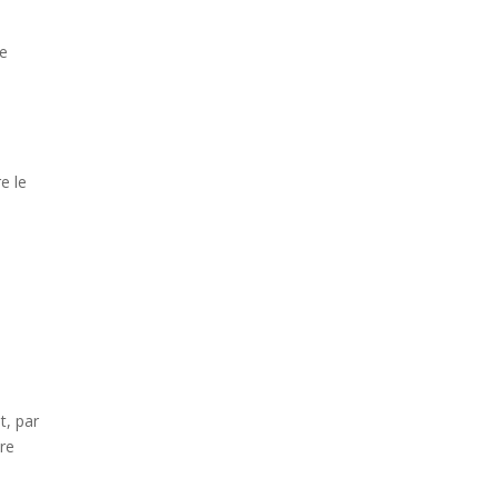
Ce
e le
.
t, par
re