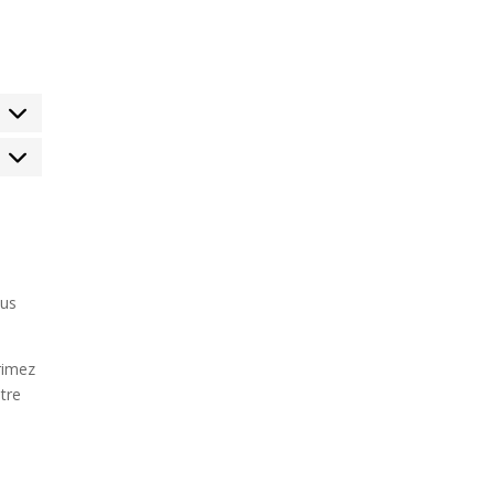
arketing
lus
rimez
tre