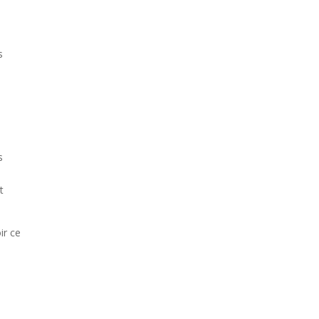
s
s
t
ir ce